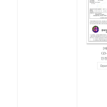
[
GD
안
Down