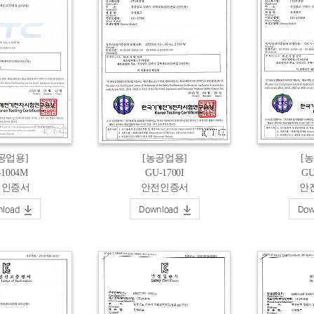
공업용]
[농공업용]
[
-1004M
GU-1700I
GU
전인증서
안전인증서
안
load
Download
Dow