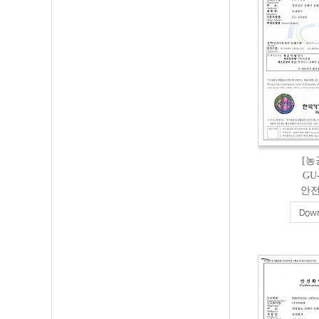
[농
GU
안
Down