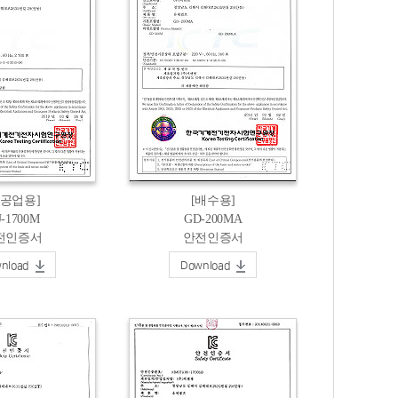
농공업용]
[배수용]
-1700M
GD-200MA
전인증서
안전인증서
nload
Download