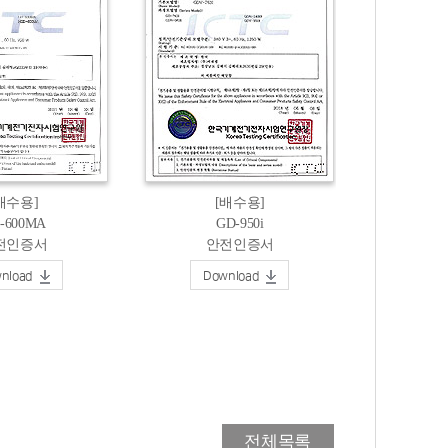
배수용]
[배수용]
-600MA
GD-950i
전인증서
안전인증서
nload
Download
전체목록