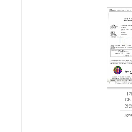
[
GB
안
Down