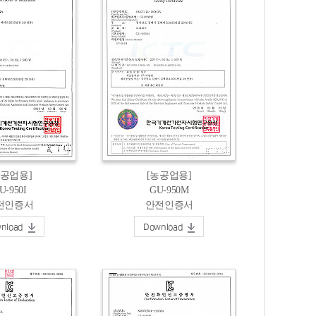
농공업용]
[농공업용]
U-950I
GU-950M
전인증서
안전인증서
nload
Download