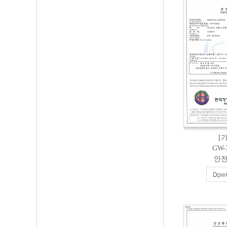
[
GW-
안
Down