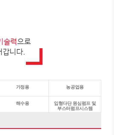
기술력
으로
어갑니다.
가정용
농공업용
해수용
입형다단 원심펌프 및
부스터펌프시스템