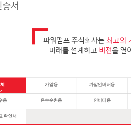
인증서
파워펌프 주식회사는
최고의 
미래를 설계하고
비전
을 열
전체
가압용
가압인버터용
수용
온수순환용
인버터용
고 확인서