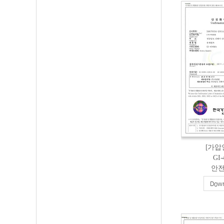
[가압
GI
안
Down