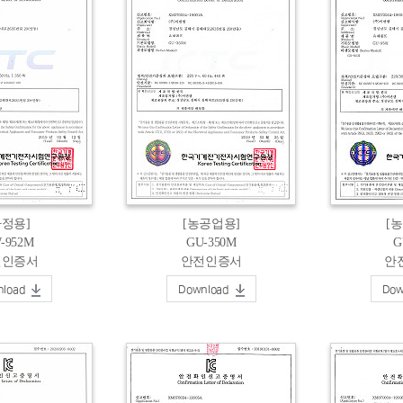
가정용]
[농공업용]
[
-952M
GU-350M
G
전인증서
안전인증서
안
load
Download
Dow