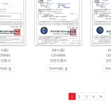
배수용]
[배수용]
[
-350MA
GD-600M
GD
전인증서
안전인증서
안
load
Download
Dow
1
2
3
4