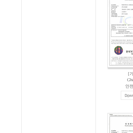
[
GW
안
Down