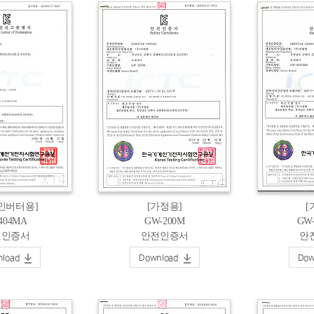
인버터용]
[가정용]
[
-404MA
GW-200M
GW
전인증서
안전인증서
안
load
Download
Dow