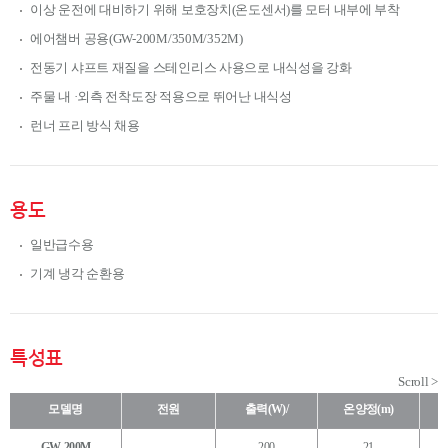
이상 운전에 대비하기 위해 보호장치(온도센서)를 모터 내부에 부착
에어챔버 공용(GW-200M/350M/352M)
전동기 샤프트 재질을 스테인리스 사용으로 내식성을 강화
주물 내 ·외측 전착도장 적용으로 뛰어난 내식성
런너 프리 방식 채용
용도
일반급수용
기계 냉각 순환용
특성표
모델명
전원
출력(W)/
온양정(m)
GW-200M
200
21