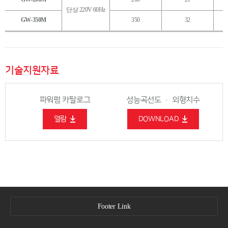
단상 220V 60Hz
GW-350M
350
32
기술지원자료
파워펌 카탈로그
성능곡선도 · 외형치수
열람
DOWNLOAD
Footer Link