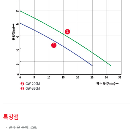
특장점
손쉬운 분해, 조립