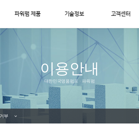
파워펌 제품
기술정보
고객센터
이용안내
대한민국명품펌프 · 파워펌
거부