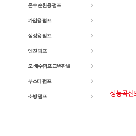
온수 순환용 펌프
가압용 펌프
심정용 펌프
엔진 펌프
오·배수펌프 교번판넬
부스터 펌프
성능곡선
소방 펌프