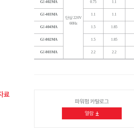
G
-402MA
0.75
1.1
I
G
-403MA
1.1
1.1
I
단상 220V
60Hz
G
-404MA
1.5
1.85
I
G
-802MA
1.5
1.85
I
G
-803MA
2.2
2.2
I
자료
파워펌 카탈로그
열람