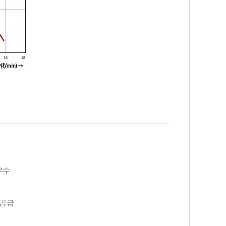
우수
 공급