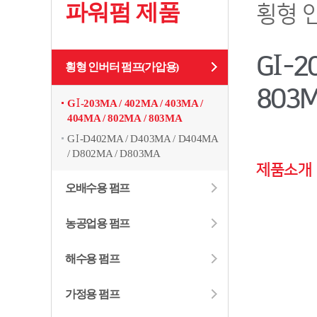
파워펌 제품
횡형 
G
-2
I
횡형 인버터 펌프
(가압용)
803
G
-203MA / 402MA / 403MA /
I
404MA / 802MA / 803MA
G
-D402MA / D403MA / D404MA
I
/ D802MA / D803MA
제품소개
오배수용 펌프
농공업용 펌프
해수용 펌프
가정용 펌프