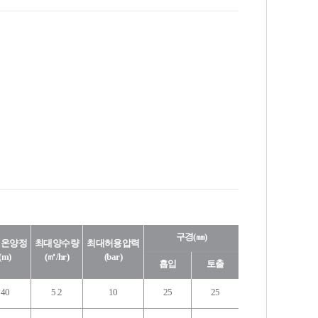
구경(㎜)
대온양정
최대양수량
최대허용압력
(m)
(㎥/hr)
(bar)
흡입
토출
40
5.2
10
25
25