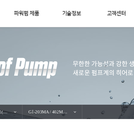
파워펌 제품
기술정보
고객센터
횡형 인버터 펌프(가압용)
G
-203MA / 402MA / 403MA / 404MA / 802MA / 803MA
I