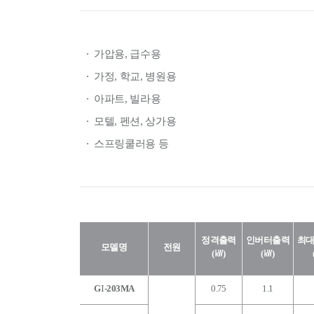
가압용, 급수용
가정, 학교, 병원용
아파트, 빌라용
모텔, 펜션, 상가용
스프링쿨러용 등
정격출력
인버터출력
최
모델명
전원
(㎾)
(㎾)
G
-203MA
0.75
1.1
I