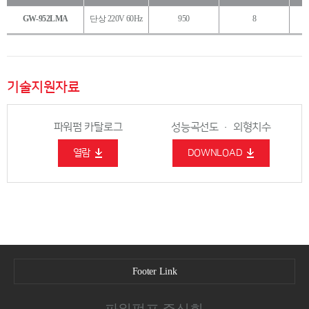
GW-952LMA
단상 220V 60Hz
950
8
기술지원자료
파워펌 카탈로그
성능곡선도 · 외형치수
열람
DOWNLOAD
Footer Link