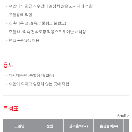
수압이 약한곳과 수압이 일정치 않은 고지대에 적합
우물용에 적합
건축비용 절감(옥상 물탱크 불필요)
주물 내 ·외측 전착도장 적용으로 뛰어난 내식성
탱크 용량 24ℓ 채용
용도
다세대주택, 복합상가(빌라)
수압이 약하고 일정치 않는 곳에 적합
특성표
모델명
전원
정격출력(W)/
흡상높이(m)