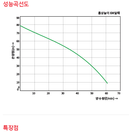
성능곡선도
특장점